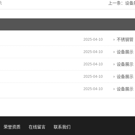
示
上一条：
设备
不锈钢管
2025-04-10
设备展示
2025-04-10
设备展示
2025-04-10
设备展示
2025-04-10
设备展示
2025-04-10
荣誉资质
在线留言
联系我们