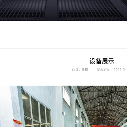
设备展示
阅读：545
发表时间：2025-04-