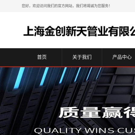
您好，欢迎访问我们的官方网站，我们将竭诚为您服务！
首页
关于我们
产品中心