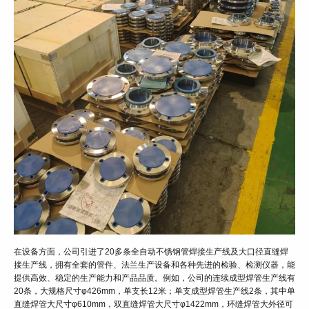
在设备方面，公司引进了20多条全自动不锈钢管焊接生产线及大口径直缝焊
接生产线，拥有全套的管件、法兰生产设备和各种先进的检验、检测仪器，能
提供高效、稳定的生产能力和产品品质。例如，公司的连续成型焊管生产线有
20条，大规格尺寸φ426mm，单支长12米；单支成型焊管生产线2条，其中单
直缝焊管大尺寸φ610mm，双直缝焊管大尺寸φ1422mm，环缝焊管大外径可