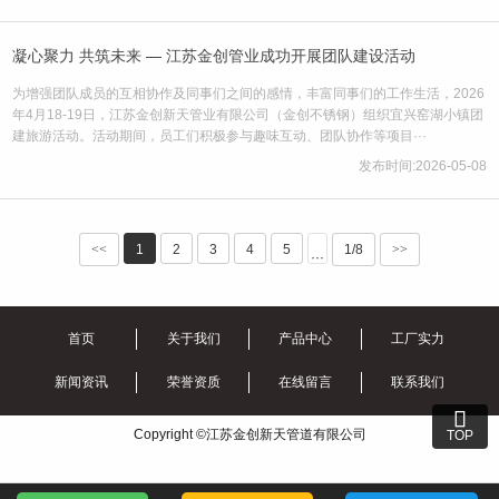
凝心聚力 共筑未来 — 江苏金创管业成功开展团队建设活动
为增强团队成员的互相协作及同事们之间的感情，丰富同事们的工作生活，2026
年4月18-19日，江苏金创新天管业有限公司（金创不锈钢）组织宜兴窑湖小镇团
建旅游活动。活动期间，员工们积极参与趣味互动、团队协作等项目···
发布时间:2026-05-08
<<
1
2
3
4
5
1/8
>>
···
首页
关于我们
产品中心
工厂实力
新闻资讯
荣誉资质
在线留言
联系我们

Copyright ©江苏金创新天管道有限公司
TOP