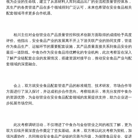
视为企业的生命线，建立了从原材料入库到成品出厂的全流程质量管控体系，
其生产的各类管道产品在多个领域得到广泛认可，未来也希望在安全食品相关
配套领域寻求更多合作机遇。
柏川主任对金创管业在产品质量管控和技术创新方面取得的成绩给予高度
评价。他指出，安全食品产业的发展离不开上下游关联产业的协同支撑，管道
作为食品生产、运输环节的重要配套设施，其产品质量直接关系到食品安全的
最后一道防线。中食办作为安全食品培优孵化的专业机构，此次考察旨在深入
了解产业链配套企业的发展情况，搭建资源对接平台，推动安全食品产业与配
套领域的深度融合。
会上，双方就安全食品配套管道产品的标准规范、技术研发、市场合作等
方面进行了深入探讨，并达成初步合作意向。考察组表示，将充分发挥中食办
的资源优势，为金创管业在安全食品配套领域的发展提供支持，助力企业进一
步拓展市场空间。
此次考察调研活动，不仅增进了中食办与金创管业之间的相互了解，更为
双方后续开展深度合作奠定了坚实基础。未来，双方将以此次考察为契机，加
强沟通协作，共同推动安全食品产业链的完善与升级，为保障食品安全、促进