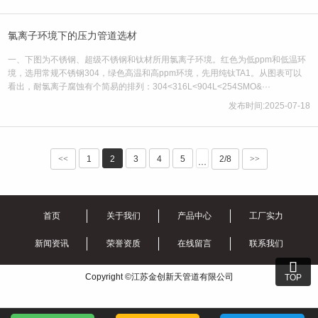
氯离子环境下的压力管道选材
一、下图为不锈钢、超级不锈钢和钛材所用氯离子环境。红色为低ppm和低温环
境，选用常规不锈钢304，绿色高温和高ppm环境，先用纯钛TA1。从图表可以
看出，耐氯离子腐蚀有个简易的排列：304<316L<904L<254SMO&···
发布时间:2025-07-18
<<
1
2
3
4
5
2/8
>>
···
首页
关于我们
产品中心
工厂实力
新闻资讯
荣誉资质
在线留言
联系我们

Copyright ©江苏金创新天管道有限公司
TOP