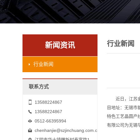
行业新闻
新闻资讯
行业新闻
联系方式
近日，江苏
13588224867
目地址：无锡市新
13588224867
特色工艺晶圆产
0512-66395994
有限公司为无锡
chenhanjie@szjinchuang.com.cn
江阴市华士镇曙新村泰富路1