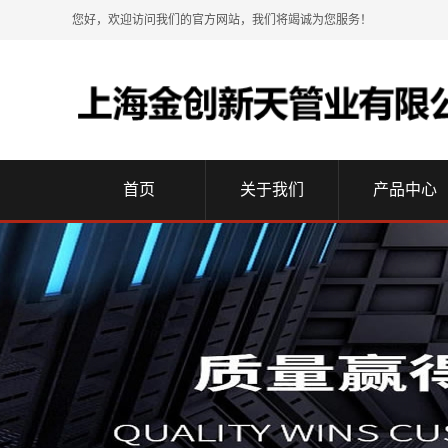
您好，欢迎访问我们的官方网站，我们将竭诚为您服务！
首页
关于我们
产品中心