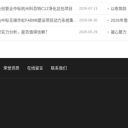
金创管业中标杭州科百特C12净化总包项目
以练筑防 
2026-07-13
中标无锡华虹FAB9B建设项目动力系统集成项目
2026
2026-06-30
管实力分析，是否值得信赖？
凝心聚力 
2026-05-29
荣誉资质
在线留言
联系我们