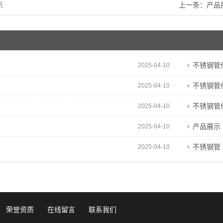
示
上一条：
产品
不锈钢管
2025-04-10
不锈钢管
2025-04-10
不锈钢管
2025-04-10
产品展示
2025-04-10
不锈钢管
2025-04-10
荣誉资质
在线留言
联系我们