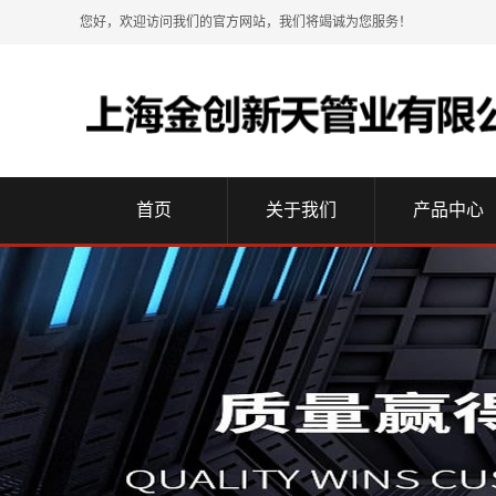
您好，欢迎访问我们的官方网站，我们将竭诚为您服务！
首页
关于我们
产品中心